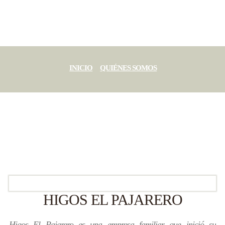
INICIO
QUIÉNES SOMOS
CERTIFICACIONES
PRODUCTOS
CATÁLOGO
CONTACTO
BLOG
HIGOS EL PAJARERO
Higos El Pajarero es una empresa familiar que inició su