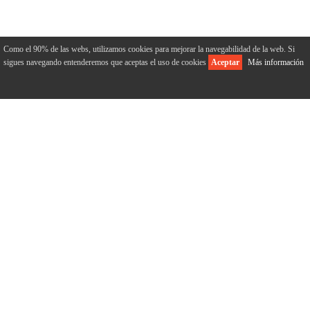
Como el 90% de las webs, utilizamos cookies para mejorar la navegabilidad de la web. Si
sigues navegando entenderemos que aceptas el uso de cookies
Aceptar
Más información
ACERCA DE NOSOTROS
Inicio
Quiénes somos
Nuestra historia
Mercado
Instalaciones
Productos
Certificaciones
NUESTROS PRODUCTOS